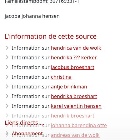
Familiestamboom: 307169331-1
jacoba johanna hensen
L'information de cette source
Information sur
hendrica van de wolk
Information sur
hendrika ??? kerker
Information sur
jacobus broeshart
Information sur
christina
Information sur
antje brinkman
Information sur
hendrika broeshart
Information sur
karel valentin hensen
Information sur
hendrik broeshart
Liens directs ...
Information sur
johanna barendina otte
Abonnement
Information sur
andreas van de wolk