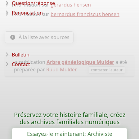
Question/réponse
Information sur
gerardus hensen
Renonciation
Information sur
bernardus franciscus hensen
À la liste avec sources
Bulletin
La publication
Arbre généalogique Mulder
a été
Contact
préparée par
Ruud Mulder
.
contacter l'auteur
Préservez votre histoire familiale, créez
des archives familiales numériques
Essayez-le maintenant: Archiviste