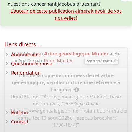
questions concernant jacobus broeshart?
L'auteur de cette publication aimerait avoir de vos
nouvelles!
Liens directs ...
La publication
Arbre généalogique Mulder
a été
Abonnement
préparée par
Ruud Mulder
.
contacter l'auteur
Question/réponse
Renonciation
Lors de la copie des données de cet arbre
généalogique, veuillez inclure une référence à
l'origine:
Ruud Mulder, "Arbre généalogique Mulder", base
de données,
Généalogie Online
(
https://www.genealogieonline.nl/stamboom_mulder/
Bulletin
: consultée 10 août 2026), "jacobus broeshart
Contact
(1790-1844)".