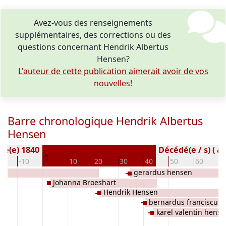
Avez-vous des renseignements
supplémentaires, des corrections ou des
questions concernant Hendrik Albertus
Hensen?
L'auteur de cette publication aimerait avoir de vos
nouvelles!
Barre chronologique Hendrik Albertus
Hensen
Né(e) 1840
Décédé(e / s) ( a
0
20
-10
10
20
30
40
50
60
7
gerardus hensen
Johanna Broeshart
Hendrik Hensen
bernardus franciscus
karel valentin hens