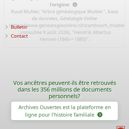
l'origine:
Ruud Mulder, "Arbre généalogique Mulder", base
de données,
Généalogie Online
(
https://www.genealogieonline.nl/stamboom_mulder/
Bulletin
: consultée 9 août 2026), "Hendrik Albertus
Contact
Hensen (1840-> 1885)".
Vos ancêtres peuvent-ils être retrouvés
dans les 356 millions de documents
personnels?
Archives Ouvertes est la plateforme en
ligne pour l'histoire familiale