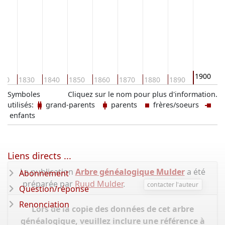
1900
820
1830
1840
1850
1860
1870
1880
1890
1
Symboles
Cliquez sur le nom pour plus d'information.
utilisés:
grand-parents
parents
frères/soeurs
enfants
Liens directs ...
La publication
Arbre généalogique Mulder
a été
Abonnement
préparée par
Ruud Mulder
.
contacter l'auteur
Question/réponse
Renonciation
Lors de la copie des données de cet arbre
généalogique, veuillez inclure une référence à