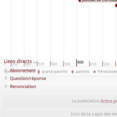
Liens directs ...
600
540
550
560
570
580
590
610
620
Abonnement
Symboles utilisés:
grand-parents
parents
frères/so
Question/réponse
Renonciation
La publication
Arbre g
Lors de la copie des d