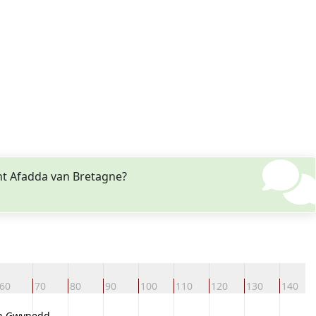
nt Afadda van Bretagne?
60
70
80
90
100
110
120
130
140
n Gwynedd