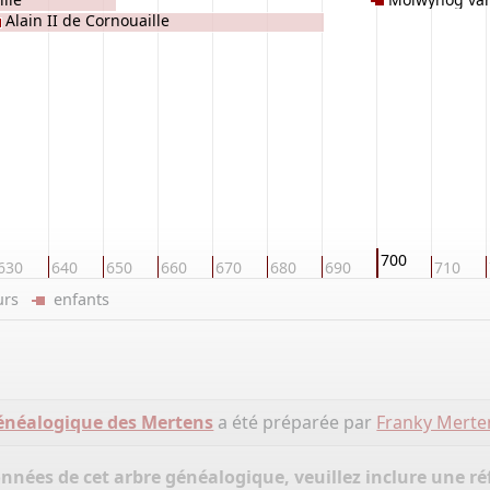
Alain II de Cornouaille
700
630
640
650
660
670
680
690
710
eurs
enfants
énéalogique des Mertens
a été préparée par
Franky Merte
onnées de cet arbre généalogique, veuillez inclure une réf