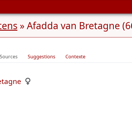
tens
»
Afadda van Bretagne (66
Sources
Suggestions
Contexte
etagne