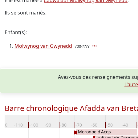
Elle est mariée à
Cadwaladr Molwynog van Gwynedd
.
Ils se sont mariés.
Enfant(s):
Molwynog van Gwynedd
700-????
Avez-vous des renseignements sup
L'aut
Barre chronologique Afadda van Bre
-120
-110
-100
-90
-80
-70
-60
-50
-40
Moronoe d'Acqs
Judicael de Cornouai