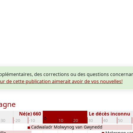
plémentaires, des corrections ou des questions concerna
eur de cette publication aimerait avoir de vos nouvelles!
tagne
Né(e) 660
Le décès inconnu
0
-30
-20
-10
10
20
30
40
50
Cadwaladr Molwynog van Gwynedd
lle
Molwynog va