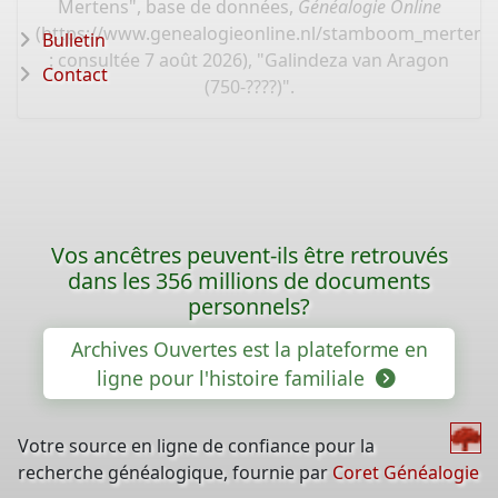
Mertens", base de données,
Généalogie Online
(
https://www.genealogieonline.nl/stamboom_mertens
Bulletin
: consultée 7 août 2026), "Galindeza van Aragon
Contact
(750-????)".
Vos ancêtres peuvent-ils être retrouvés
dans les 356 millions de documents
personnels?
Archives Ouvertes est la plateforme en
ligne pour l'histoire familiale
Votre source en ligne de confiance pour la
recherche généalogique, fournie par
Coret Généalogie