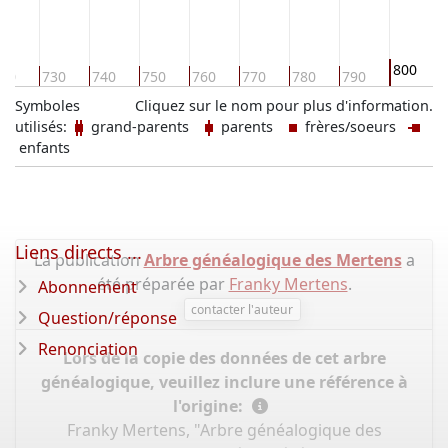
800
20
730
740
750
760
770
780
790
Symboles
Cliquez sur le nom pour plus d'information.
utilisés:
grand-parents
parents
frères/soeurs
enfants
Liens directs ...
La publication
Arbre généalogique des Mertens
a
été préparée par
Franky Mertens
.
Abonnement
contacter l'auteur
Question/réponse
Renonciation
Lors de la copie des données de cet arbre
généalogique, veuillez inclure une référence à
l'origine:
Franky Mertens, "Arbre généalogique des