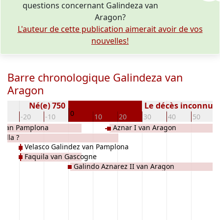
questions concernant Galindeza van
Aragon?
L'auteur de cette publication aimerait avoir de vos
nouvelles!
Barre chronologique Galindeza van
Aragon
Né(e) 750
Le décès inconnu
0
30
-20
-10
10
20
30
40
50
o van Pamplona
Aznar I van Aragon
ella ?
Velasco Galindez van Pamplona
Faquila van Gascogne
Galindo Aznarez II van Aragon