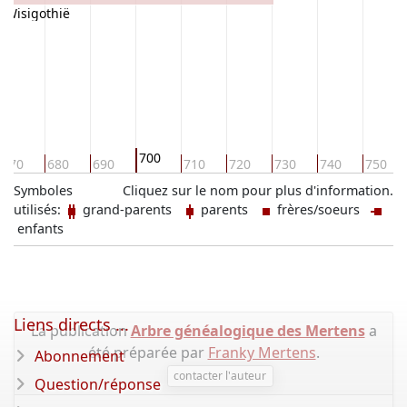
 Wisigothië
700
670
680
690
710
720
730
740
750
Symboles
Cliquez sur le nom pour plus d'information.
utilisés:
grand-parents
parents
frères/soeurs
enfants
Liens directs ...
La publication
Arbre généalogique des Mertens
a
été préparée par
Franky Mertens
.
Abonnement
contacter l'auteur
Question/réponse