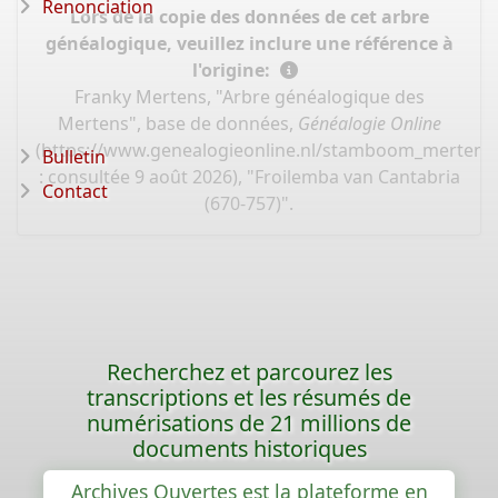
Renonciation
Lors de la copie des données de cet arbre
généalogique, veuillez inclure une référence à
l'origine:
Franky Mertens, "Arbre généalogique des
Mertens", base de données,
Généalogie Online
(
https://www.genealogieonline.nl/stamboom_mertens
Bulletin
: consultée 9 août 2026), "Froilemba van Cantabria
Contact
(670-757)".
Recherchez et parcourez les
transcriptions et les résumés de
numérisations de 21 millions de
documents historiques
Archives Ouvertes est la plateforme en