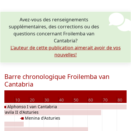
Avez-vous des renseignements
supplémentaires, des corrections ou des
questions concernant Froilemba van
Cantabria?
L'auteur de cette publication aimerait avoir de vos
nouvelles!
Barre chronologique Froilemba van
Cantabria
D
0
10
20
30
40
50
60
70
80
Alphonso I van Cantabria
Favila II d'Asturies
Menina d'Asturies