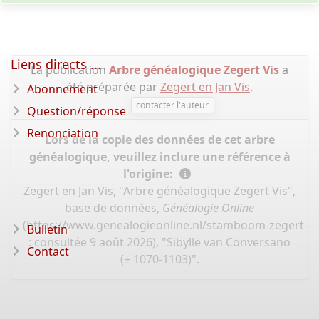
Liens directs ...
La publication
Arbre généalogique Zegert Vis
a
été préparée par
Zegert en Jan Vis
.
Abonnement
contacter l'auteur
Question/réponse
Renonciation
Lors de la copie des données de cet arbre
généalogique, veuillez inclure une référence à
l'origine:
Zegert en Jan Vis, "Arbre généalogique Zegert Vis",
base de données,
Généalogie Online
(
https://www.genealogieonline.nl/stamboom-zegert-vi
Bulletin
: consultée 9 août 2026), "Sibylle van Conversano
Contact
(± 1070-1103)".