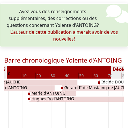
Avez-vous des renseignements
supplémentaires, des corrections ou des
questions concernant Yolente d'ANTOING?
L'auteur de cette publication aimerait avoir de vos
nouvelles!
Barre chronologique Yolente d'ANTOING
189
Décédé(
0
10
20
30
40
50
60
70
80
 de JAUCHE
Ide de DOUAI
d II d'ANTOING
Gerard II de Mastaing de JAUCH
Marie d'ANTOING
Hugues IV d'ANTOING