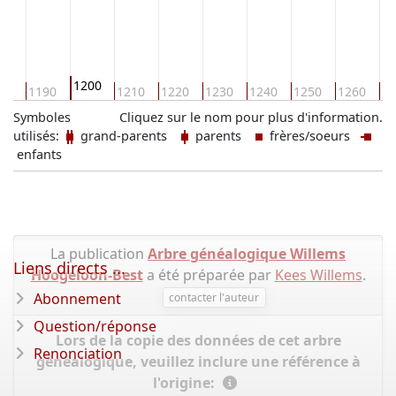
1200
80
1190
1210
1220
1230
1240
1250
1260
12
Symboles
Cliquez sur le nom pour plus d'information.
utilisés:
grand-parents
parents
frères/soeurs
enfants
La publication
Arbre généalogique Willems
Liens directs ...
Hoogeloon-Best
a été préparée par
Kees Willems
.
Abonnement
contacter l'auteur
Question/réponse
Lors de la copie des données de cet arbre
Renonciation
généalogique, veuillez inclure une référence à
l'origine: