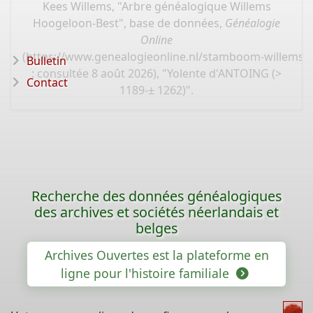
Kees Willems, "Arbre généalogique Willems
Hoogeloon-Best", base de données,
Généalogie
Online
(
https://www.genealogieonline.nl/stamboom-willems-
Bulletin
: consultée 8 août 2026), "Yolente d'ANTOING (>
Contact
1189-± 1262)".
Recherche des données généalogiques
des archives et sociétés néerlandais et
belges
Archives Ouvertes est la plateforme en
ligne pour l'histoire familiale