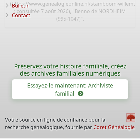
(
https://www.genealogieonline.nl/stamboom-willems-
Bulletin
: consultée 7 août 2026), "Benno de NORDHEIM
Contact
(995-1047)".
Préservez votre histoire familiale, créez
des archives familiales numériques
Essayez-le maintenant: Archiviste
familial
Votre source en ligne de confiance pour la
recherche généalogique, fournie par
Coret Généalogie