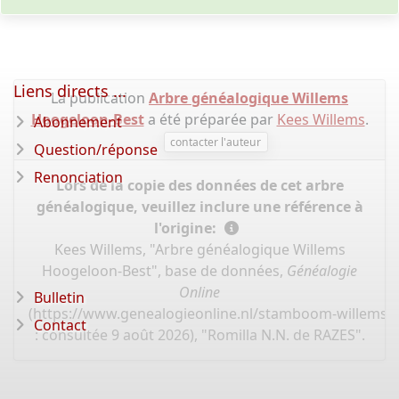
Liens directs ...
La publication
Arbre généalogique Willems
Hoogeloon-Best
a été préparée par
Kees Willems
.
Abonnement
contacter l'auteur
Question/réponse
Renonciation
Lors de la copie des données de cet arbre
généalogique, veuillez inclure une référence à
l'origine:
Kees Willems, "Arbre généalogique Willems
Hoogeloon-Best", base de données,
Généalogie
Online
Bulletin
(
https://www.genealogieonline.nl/stamboom-willems-
Contact
: consultée 9 août 2026), "Romilla N.N. de RAZES".