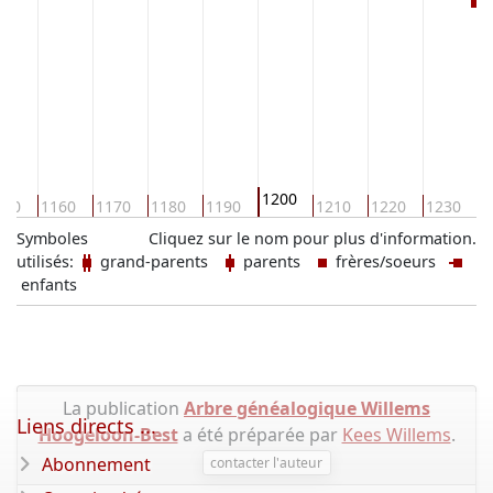
1200
150
1160
1170
1180
1190
1210
1220
1230
1
Symboles
Cliquez sur le nom pour plus d'information.
utilisés:
grand-parents
parents
frères/soeurs
enfants
La publication
Arbre généalogique Willems
Liens directs ...
Hoogeloon-Best
a été préparée par
Kees Willems
.
Abonnement
contacter l'auteur