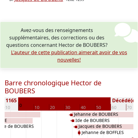
Avez-vous des renseignements
supplémentaires, des corrections ou des
questions concernant Hector de BOUBERS?
L'auteur de cette publication aimerait avoir de vos
nouvelles!
Barre chronologique Hector de
BOUBERS
 ± 1165
Décédé(e / 
0
-10
10
20
30
40
50
60
70
Jehanne de BOUBERS
TRE
Ide de BOUBERS
ste de BOUBERS
Jacques de BOUBERS
Jehanne de BOFFLES