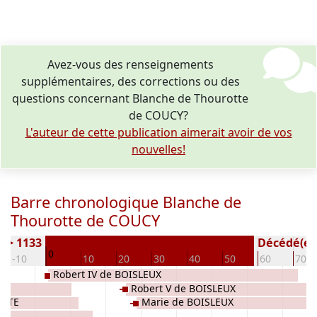
Avez-vous des renseignements
supplémentaires, des corrections ou des
questions concernant Blanche de Thourotte
de COUCY?
L'auteur de cette publication aimerait avoir de vos
nouvelles!
Barre chronologique Blanche de
Thourotte de COUCY
) > 1133
Décédé(e / 
0
-10
10
20
30
40
50
60
70
Robert IV de BOISLEUX
Robert V de BOISLEUX
OTTE
Marie de BOISLEUX