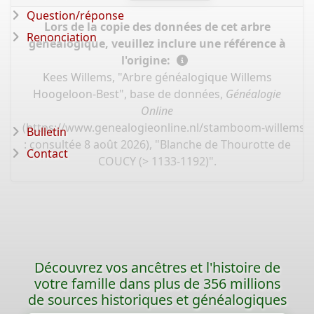
Question/réponse
Lors de la copie des données de cet arbre
Renonciation
généalogique, veuillez inclure une référence à
l'origine:
Kees Willems, "Arbre généalogique Willems
Hoogeloon-Best", base de données,
Généalogie
Online
(
https://www.genealogieonline.nl/stamboom-willems-
Bulletin
: consultée 8 août 2026), "Blanche de Thourotte de
Contact
COUCY (> 1133-1192)".
Découvrez vos ancêtres et l'histoire de
votre famille dans plus de 356 millions
de sources historiques et généalogiques