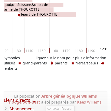
I &quot;de Soissons&quot; de
Jeanne de THOUROTTE
Jean I de THOUROTTE
1200
1120
1130
1140
1150
1160
1170
1180
1190
Symboles
Cliquez sur le nom pour plus d'information.
utilisés:
grand-parents
parents
frères/soeurs
enfants
La publication
Arbre généalogique Willems
Liens directs ...
Hoogeloon-Best
a été préparée par
Kees Willems
.
Abonnement
contacter l'auteur