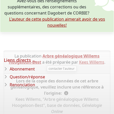
Avez-vous des renseignements
supplémentaires, des corrections ou des
questions concernant Dagobert de CORBIE?
L'auteur de cette publication aimerait avoir de vos
nouvelles!
La publication
Arbre généalogique Willems
Liens directs ...
Hoogeloon-Best
a été préparée par
Kees Willems
.
Abonnement
contacter l'auteur
Question/réponse
Lors de la copie des données de cet arbre
Renonciation
généalogique, veuillez inclure une référence à
l'origine:
Kees Willems, "Arbre généalogique Willems
Hoogeloon-Best", base de données,
Généalogie
Online