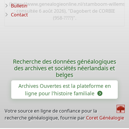
(
https://www.genealogieonline.nl/stamboom-willems-
Bulletin
: consultée 6 août 2026), "Dagobert de CORBIE
Contact
(958-????)".
Recherche des données généalogiques
des archives et sociétés néerlandais et
belges
Archives Ouvertes est la plateforme en
ligne pour l'histoire familiale
Votre source en ligne de confiance pour la
recherche généalogique, fournie par
Coret Généalogie