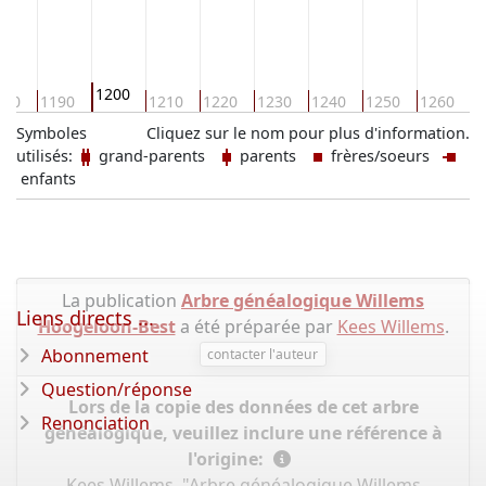
1200
180
1190
1210
1220
1230
1240
1250
1260
1
Symboles
Cliquez sur le nom pour plus d'information.
utilisés:
grand-parents
parents
frères/soeurs
enfants
La publication
Arbre généalogique Willems
Liens directs ...
Hoogeloon-Best
a été préparée par
Kees Willems
.
Abonnement
contacter l'auteur
Question/réponse
Lors de la copie des données de cet arbre
Renonciation
généalogique, veuillez inclure une référence à
l'origine:
Kees Willems, "Arbre généalogique Willems