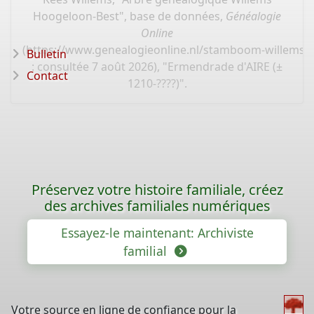
Hoogeloon-Best", base de données,
Généalogie
Online
(
https://www.genealogieonline.nl/stamboom-willems-
Bulletin
: consultée 7 août 2026), "Ermendrade d'AIRE (±
Contact
1210-????)".
Préservez votre histoire familiale, créez
des archives familiales numériques
Essayez-le maintenant: Archiviste
familial
Votre source en ligne de confiance pour la