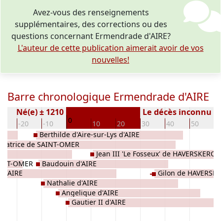
Avez-vous des renseignements
supplémentaires, des corrections ou des
questions concernant Ermendrade d'AIRE?
L'auteur de cette publication aimerait avoir de vos
nouvelles!
Barre chronologique Ermendrade d'AIRE
Né(e) ± 1210
Le décès inconnu
0
30
-20
-10
10
20
30
40
50
6
Berthilde d'Aire-sur-Lys d'AIRE
Béatrice de SAINT-OMER
Jean III 'Le Fosseux' de HAVERSKERQ
AINT-OMER
Baudouin d'AIRE
 d'AIRE
Gilon de HAVERSK
Nathalie d'AIRE
Angelique d'AIRE
Gautier II d'AIRE