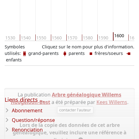
1600
1530
1540
1550
1560
1570
1580
1590
161
Symboles
Cliquez sur le nom pour plus d'information.
utilisés:
grand-parents
parents
frères/soeurs
enfants
La publication
Arbre généalogique Willems
Liens directs ...
Hoogeloon-Best
a été préparée par
Kees Willems
.
Abonnement
contacter l'auteur
Question/réponse
Lors de la copie des données de cet arbre
Renonciation
généalogique, veuillez inclure une référence à