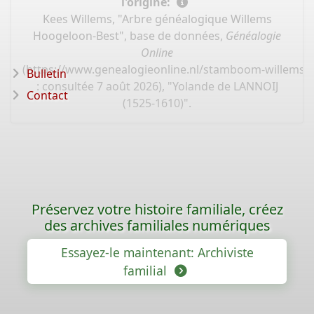
l'origine:
Kees Willems, "Arbre généalogique Willems
Hoogeloon-Best", base de données,
Généalogie
Online
(
https://www.genealogieonline.nl/stamboom-willems-
Bulletin
: consultée 7 août 2026), "Yolande de LANNOIJ
Contact
(1525-1610)".
Préservez votre histoire familiale, créez
des archives familiales numériques
Essayez-le maintenant: Archiviste
familial