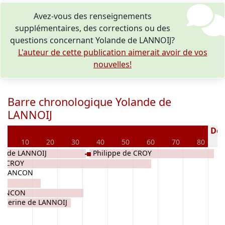
Avez-vous des renseignements
supplémentaires, des corrections ou des
questions concernant Yolande de LANNOIJ?
L'auteur de cette publication aimerait avoir de vos
nouvelles!
Barre chronologique Yolande de
LANNOIJ
Décé
0
10
20
30
40
50
60
70
80
ne de LANNOIJ
Philippe de CROY
de CROY
ARBANCON
RBANCON
therine de LANNOIJ