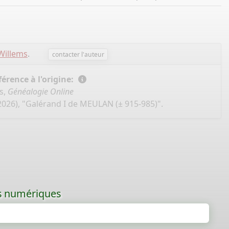
Willems
.
contacter l'auteur
érence à l'origine:
s,
Généalogie Online
2026), "Galérand I de MEULAN (± 915-985)".
les numériques