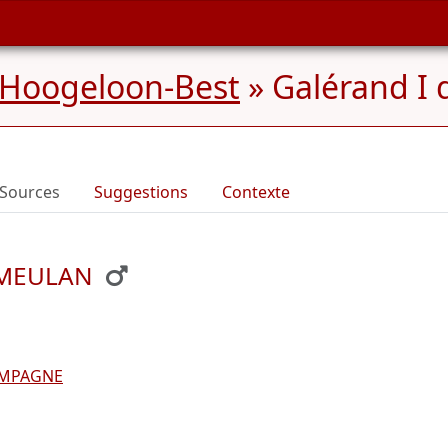
 Hoogeloon-Best
»
Galérand I
Sources
Suggestions
Contexte
e MEULAN
AMPAGNE