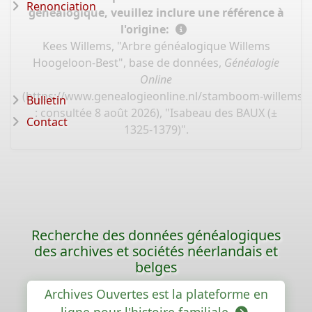
Renonciation
généalogique, veuillez inclure une référence à
l'origine:
Kees Willems, "Arbre généalogique Willems
Hoogeloon-Best", base de données,
Généalogie
Online
(
https://www.genealogieonline.nl/stamboom-willems-
Bulletin
: consultée 8 août 2026), "Isabeau des BAUX (±
Contact
1325-1379)".
Recherche des données généalogiques
des archives et sociétés néerlandais et
belges
Archives Ouvertes est la plateforme en