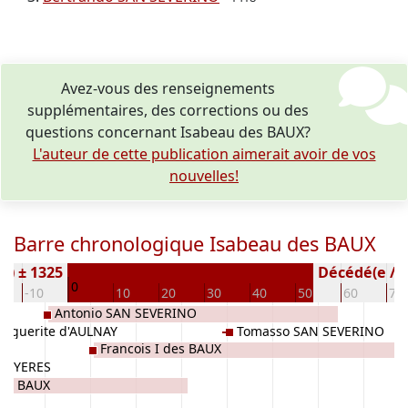
Avez-vous des renseignements
supplémentaires, des corrections ou des
questions concernant Isabeau des BAUX?
L'auteur de cette publication aimerait avoir de vos
nouvelles!
Barre chronologique Isabeau des BAUX
e) ± 1325
Décédé(e / s)
0
-10
10
20
30
40
50
60
70
Antonio SAN SEVERINO
arguerite d'AULNAY
Tomasso SAN SEVERINO
Francois I des BAUX
BRUYERES
des BAUX