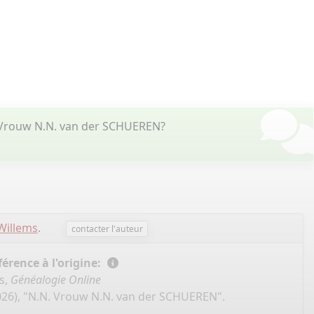
. Vrouw N.N. van der SCHUEREN?
Willems
.
contacter l'auteur
érence à l'origine:
s,
Généalogie Online
026), "N.N. Vrouw N.N. van der SCHUEREN".