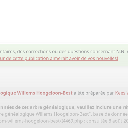
taires, des corrections ou des questions concernant N.N
eur de cette publication aimerait avoir de vos nouvelles!
logique Willems Hoogeloon-Best
a été préparée par
Kees 
onnées de cet arbre généalogique, veuillez inclure une réf
bre généalogique Willems Hoogeloon-Best", base de donnée
om-willems-hoogeloon-best/I4469.php
: consultée 8 août 2