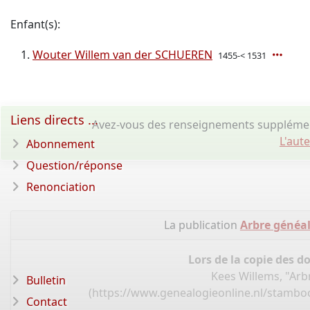
Enfant(s):
Wouter Willem van der SCHUEREN
1455-< 1531
Liens directs ...
Avez-vous des renseignements supplémen
L'aut
Abonnement
Question/réponse
Renonciation
La publication
Arbre généa
Lors de la copie des d
Kees Willems, "Ar
Bulletin
(
https://www.genealogieonline.nl/stambo
Contact