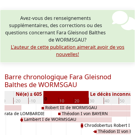
Avez-vous des renseignements
supplémentaires, des corrections ou des
questions concernant Fara Gleisnod Balthes
de WORMSGAU?
L'auteur de cette publication aimerait avoir de vos
nouvelles!
Barre chronologique Fara Gleisnod
Balthes de WORMSGAU
Né(e) ± 605
Le décès inconnu
0
-30
-20
-10
10
20
30
40
50
IE
Robert III de WORMSGAU
derata de LOMBARDIE
Théodon I von BAYERN
Lambert I de WORMSGAU
Chrodobertus Robert I
Théodon II von B