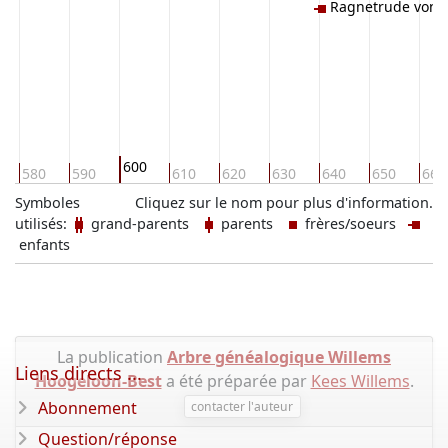
Ragnetrude von 
600
580
590
610
620
630
640
650
660
Symboles
Cliquez sur le nom pour plus d'information.
utilisés:
grand-parents
parents
frères/soeurs
enfants
La publication
Arbre généalogique Willems
Liens directs ...
Hoogeloon-Best
a été préparée par
Kees Willems
.
Abonnement
contacter l'auteur
Question/réponse