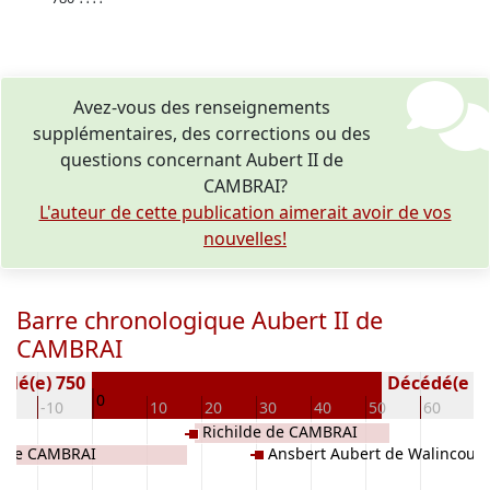
Avez-vous des renseignements
supplémentaires, des corrections ou des
questions concernant Aubert II de
CAMBRAI?
L'auteur de cette publication aimerait avoir de vos
nouvelles!
Barre chronologique Aubert II de
CAMBRAI
Né(e) 750
Décédé(e / s
0
20
-10
10
20
30
40
50
60
7
S
Richilde de CAMBRAI
I de CAMBRAI
Ansbert Aubert de Walincourt
CAMBRAI