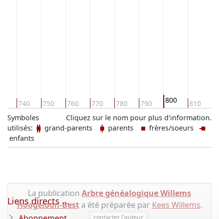
800
30
740
750
760
770
780
790
810
8
Symboles
Cliquez sur le nom pour plus d'information.
utilisés:
grand-parents
parents
frères/soeurs
enfants
La publication
Arbre généalogique Willems
Liens directs ...
Hoogeloon-Best
a été préparée par
Kees Willems
.
Abonnement
contacter l'auteur