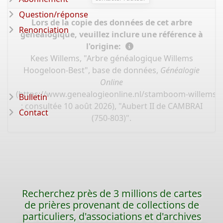
Question/réponse
Lors de la copie des données de cet arbre
Renonciation
généalogique, veuillez inclure une référence à
l'origine:
Kees Willems, "Arbre généalogique Willems
Hoogeloon-Best", base de données,
Généalogie
Online
(
https://www.genealogieonline.nl/stamboom-willems-
Bulletin
: consultée 10 août 2026), "Aubert II de CAMBRAI
Contact
(750-803)".
Recherchez près de 3 millions de cartes
de prières provenant de collections de
particuliers, d'associations et d'archives