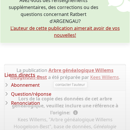
Avez-vous des renseignements
supplémentaires, des corrections ou des
questions concernant Ratbert
d'ARGENGAU?
L'auteur de cette publication aimerait avoir de vos
nouvelles!
La publication
Arbre généalogique Willems
Liens directs ...
Hoogeloon-Best
a été préparée par
Kees Willems
.
Abonnement
contacter l'auteur
Question/réponse
Lors de la copie des données de cet arbre
Renonciation
généalogique, veuillez inclure une référence à
l'origine:
Kees Willems, "Arbre généalogique Willems
Hoogeloon-Best", base de données,
Généalogie