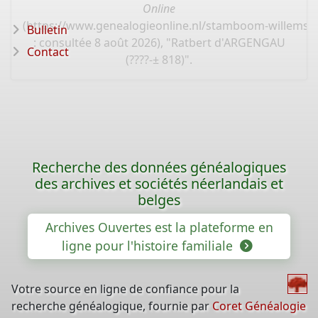
Online
(
https://www.genealogieonline.nl/stamboom-willems-
Bulletin
: consultée 8 août 2026), "Ratbert d'ARGENGAU
Contact
(????-± 818)".
Recherche des données généalogiques
des archives et sociétés néerlandais et
belges
Archives Ouvertes est la plateforme en
ligne pour l'histoire familiale
Votre source en ligne de confiance pour la
recherche généalogique, fournie par
Coret Généalogie