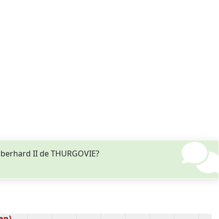
 Eberhard II de THURGOVIE?
 an)