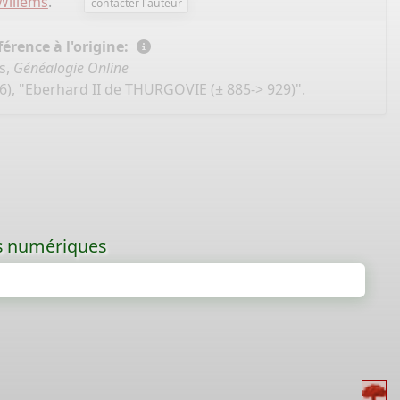
Willems
.
contacter l'auteur
érence à l'origine:
s,
Généalogie Online
6), "Eberhard II de THURGOVIE (± 885-> 929)".
les numériques