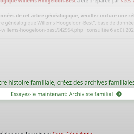
logique Willems Hoogeloon-Best
a été préparée par
Kees 
onnées de cet arbre généalogique, veuillez inclure une réf
bre généalogique Willems Hoogeloon-Best", base de donnée
-willems-hoogeloon-best/I42954.php
: consultée 6 août 202
re histoire familiale, créez des archives familia
Essayez-le maintenant: Archiviste familial
néalogique, fournie par
Coret Généalogie