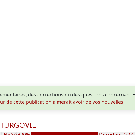
.
émentaires, des corrections ou des questions concernant
eur de cette publication aimerait avoir de vos nouvelles!
 THURGOVIE
Né(e) ± 885
Décédé(e / s) (