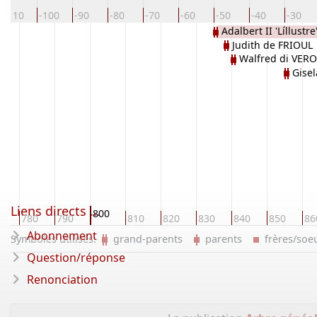
-110
-100
-90
-80
-70
-60
-50
-40
-30
Adalbert II 'Líllust
Judith de FRIOUL
Walfred di VER
Gise
Liens directs ...
800
0
780
790
810
820
830
840
850
86
Abonnement
Symboles utilisés:
grand-parents
parents
frères/so
Question/réponse
Renonciation