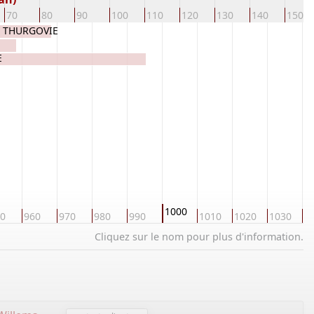
70
80
90
100
110
120
130
140
150
de THURGOVIE
E
1000
0
960
970
980
990
1010
1020
1030
1
Cliquez sur le nom pour plus d'information.