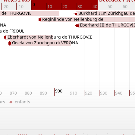
0
-20
-10
10
20
30
40
50
60
re' de THURGOVIE
Burkhard I Im Zürichgau 
Reginlinde von Nellenburg de
ONA
Eberhard III de THURGOVI
THURGOVIE
la de FRIOUL
Eberhardt von Nellenburg de THURGOVIE
Gisela von Zürichgau di VERONA
900
0
870
880
890
910
920
930
940
95
eurs
enfants