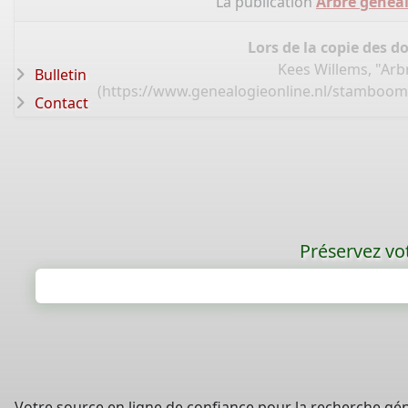
La publication
Arbre généa
Lors de la copie des d
Kees Willems, "Ar
Bulletin
(
https://www.genealogieonline.nl/stamboom
Contact
Préservez vot
Votre source en ligne de confiance pour la recherche gé