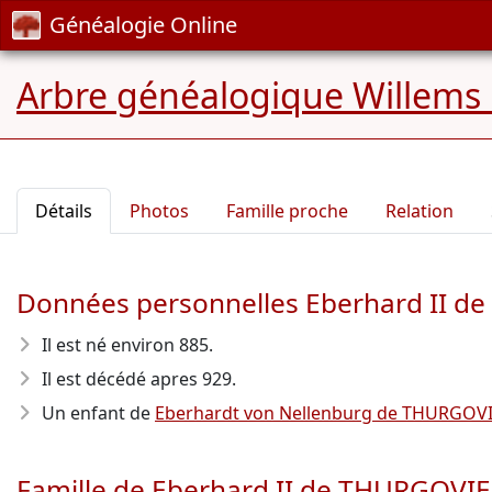
Généalogie Online
Arbre généalogique Willems
Détails
Photos
Famille proche
Relation
Données personnelles Eberhard II d
Il est né environ 885
.
Il est décédé apres 929
.
Un enfant de
Eberhardt von Nellenburg de THURGOV
Famille de Eberhard II de THURGOVIE