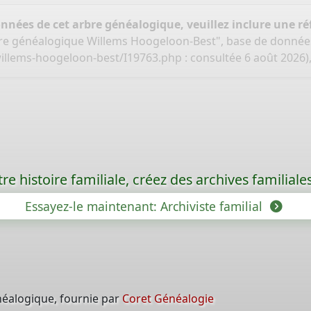
onnées de cet arbre généalogique, veuillez inclure une réf
bre généalogique Willems Hoogeloon-Best", base de donnée
illems-hoogeloon-best/I19763.php
: consultée 6 août 2026
re histoire familiale, créez des archives familia
Essayez-le maintenant: Archiviste familial
néalogique, fournie par
Coret Généalogie