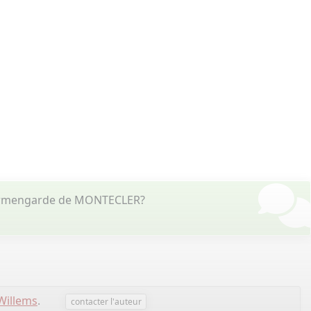
t Ermengarde de MONTECLER?
Willems
.
contacter l'auteur