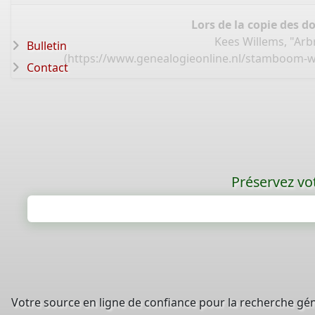
Lors de la copie des d
Kees Willems, "Ar
Bulletin
(
https://www.genealogieonline.nl/stamboom-w
Contact
Préservez vot
Votre source en ligne de confiance pour la recherche gé