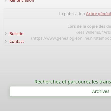
Renonciation
La publication
Arbre généa
Lors de la copie des d
Kees Willems, "Ar
Bulletin
(
https://www.genealogieonline.nl/stambo
Contact
Recherchez et parcourez les trans
Archives 