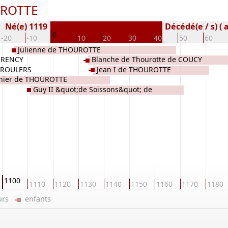
UROTTE
Né(e) 1119
Décédé(e / s) ( 
0
-20
-10
10
20
30
40
50
60
Julienne de THOUROTTE
ORENCY
Blanche de Thourotte de COUCY
e ROULERS
Jean I de THOUROTTE
hier de THOUROTTE
Guy II &quot;de Soissons&quot; de
COUCY
1100
1110
1120
1130
1140
1150
1160
1170
1180
eurs
enfants