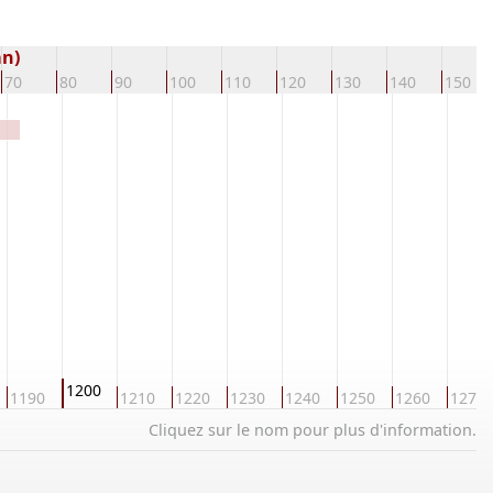
an)
70
80
90
100
110
120
130
140
150
1200
1190
1210
1220
1230
1240
1250
1260
1270
Cliquez sur le nom pour plus d'information.