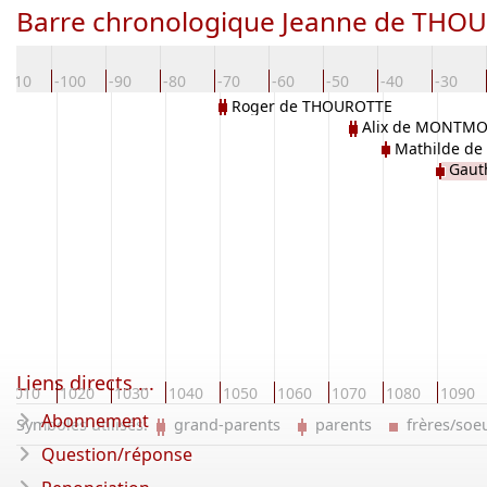
Barre chronologique Jeanne de THO
-110
-100
-90
-80
-70
-60
-50
-40
-30
Roger de THOUROTTE
Alix de MONTM
Mathilde d
Gaut
Liens directs ...
1010
1020
1030
1040
1050
1060
1070
1080
1090
Abonnement
Symboles utilisés:
grand-parents
parents
frères/so
Question/réponse