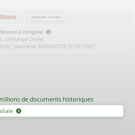
Willems
.
contacter l'auteur
érence à l'origine:
s,
Généalogie Online
2026), "Jeanne de THOUROTTE (1119-1163)".
 millions de documents historiques
iliale