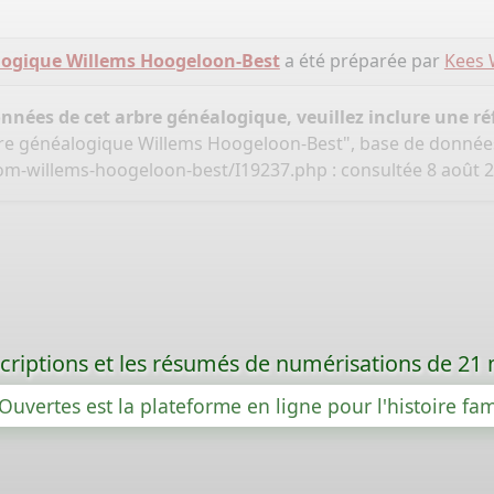
logique Willems Hoogeloon-Best
a été préparée par
Kees 
onnées de cet arbre généalogique, veuillez inclure une réf
bre généalogique Willems Hoogeloon-Best", base de donnée
om-willems-hoogeloon-best/I19237.php
: consultée 8 août 
criptions et les résumés de numérisations de 21
Ouvertes est la plateforme en ligne pour l'histoire fam