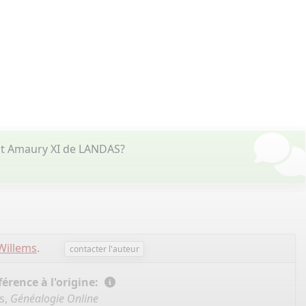
nt Amaury XI de LANDAS?
Willems
.
contacter l'auteur
érence à l'origine:
s,
Généalogie Online