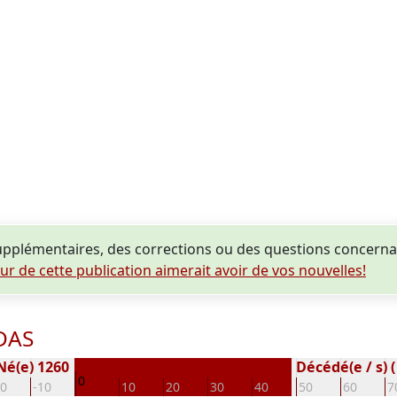
pplémentaires, des corrections ou des questions concern
eur de cette publication aimerait avoir de vos nouvelles!
DAS
Né(e) 1260
Décédé(e / s) (
0
20
-10
10
20
30
40
50
60
7