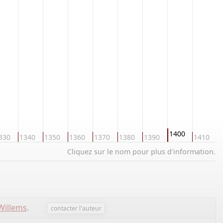
1400
330
1340
1350
1360
1370
1380
1390
1410
1
Cliquez sur le nom pour plus d'information.
Willems
.
contacter l'auteur