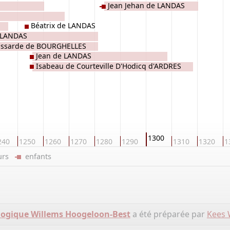
Jean Jehan de LANDAS
Béatrix de LANDAS
 LANDAS
ssarde de BOURGHELLES
Jean de LANDAS
Isabeau de Courteville D'Hodicq d'ARDRES
1300
240
1250
1260
1270
1280
1290
1310
1320
1
eurs
enfants
logique Willems Hoogeloon-Best
a été préparée par
Kees 