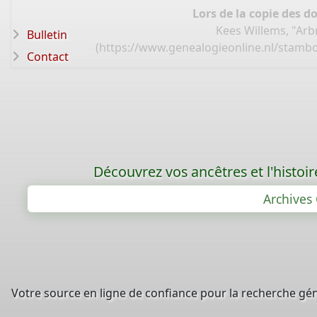
Lors de la copie des d
Kees Willems, "Ar
Bulletin
(
https://www.genealogieonline.nl/stamb
Contact
Découvrez vos ancêtres et l'histoi
Archives 
Votre source en ligne de confiance pour la recherche gé