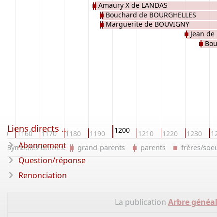
Amaury X de LANDAS
Bouchard de BOURGHELLES
Marguerite de BOUVIGNY
Jean de
Bou
Liens directs ...
1200
150
1160
1170
1180
1190
1210
1220
1230
1
Abonnement
Symboles utilisés:
grand-parents
parents
frères/so
Question/réponse
Renonciation
La publication
Arbre généa