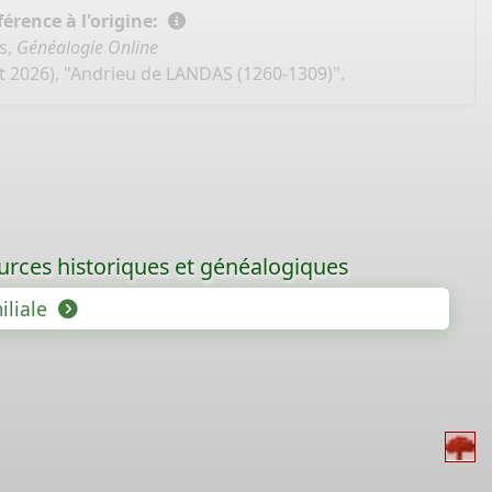
érence à l'origine:
s,
Généalogie Online
t 2026), "Andrieu de LANDAS (1260-1309)".
ources historiques et généalogiques
iliale