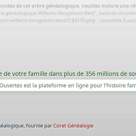
onnées de cet arbre généalogique, veuillez inclure une réf
bre généalogique Willems Hoogeloon-Best", base de donnée
oom-willems-hoogeloon-best/I184170.php
: consultée 8 aoû
re de votre famille dans plus de 356 millions de s
Ouvertes est la plateforme en ligne pour l'histoire fam
néalogique, fournie par
Coret Généalogie