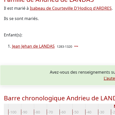
Il est marié à
Isabeau de Courteville D'Hodicq d'ARDRES
.
Ils se sont mariés.
Enfant(s):
Jean Jehan de LANDAS
1283-1320
Avez-vous des renseignements su
L'aut
Barre chronologique Andrieu de LAN
10
-100
-90
-80
-70
-60
-50
-40
-30
-