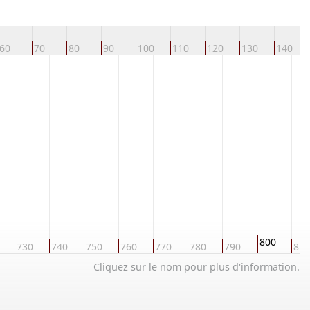
60
70
80
90
100
110
120
130
140
800
730
740
750
760
770
780
790
810
Cliquez sur le nom pour plus d'information.