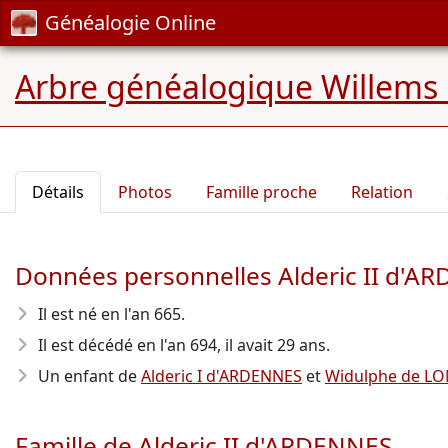
Généalogie Online
Arbre généalogique Willems
Détails
Photos
Famille proche
Relation
Données personnelles Alderic II d'A
Il est né en l'an 665
.
Il est décédé en l'an 694
, il avait 29 ans.
Un enfant de
Alderic I d'ARDENNES
et
Widulphe de L
Famille de Alderic II d'ARDENNES