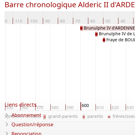
Barre chronologique Alderic II d'AR
-120
-110
-100
-90
-80
-70
-60
-50
-40
Brunulphe IV d'ARDENN
Brunulphe IV de
Fraye de BO
Liens directs ...
600
550
560
570
580
590
610
620
630
Abonnement
Symboles utilisés:
grand-parents
parents
frères/so
Question/réponse
Renonciation