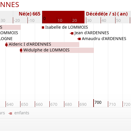
DENNES
Né(e) 665
Décédé(e / s) ( an)
0
-30
-20
-10
10
20
30
40
50
ES
Isabelle de LOMMOIS
 LOMMOIS
Jean d'ARDENNES
ULOGNE
Amaudru d'ARDENNES
Alderic I d'ARDENNES
Widulphe de LOMMOIS
700
640
650
660
670
680
690
710
720
eurs
enfants