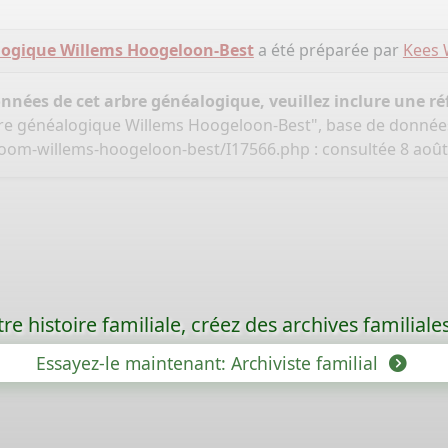
logique Willems Hoogeloon-Best
a été préparée par
Kees 
onnées de cet arbre généalogique, veuillez inclure une réf
bre généalogique Willems Hoogeloon-Best", base de donnée
boom-willems-hoogeloon-best/I17566.php
: consultée 8 août
re histoire familiale, créez des archives familia
Essayez-le maintenant: Archiviste familial