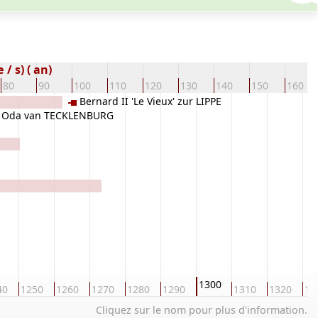
/ s) ( an)
80
90
100
110
120
130
140
150
160
Bernard II 'Le Vieux' zur LIPPE
Oda van TECKLENBURG
1300
40
1250
1260
1270
1280
1290
1310
1320
13
Cliquez sur le nom pour plus d'information.