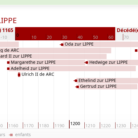
LIPPE
) 1165
Décédé(e 
0
-10
10
20
30
40
50
60
70
Oda zur LIPPE
ig de ARC
ard II zur LIPPE
Margarethe zur LIPPE
Hedwige zur LIPPE
Adelheid zur LIPPE
Ulrich II de ARC
Ethelind zur LIPPE
Gertrud zur LIPPE
1200
50
1160
1170
1180
1190
1210
1220
1230
12
eurs
enfants