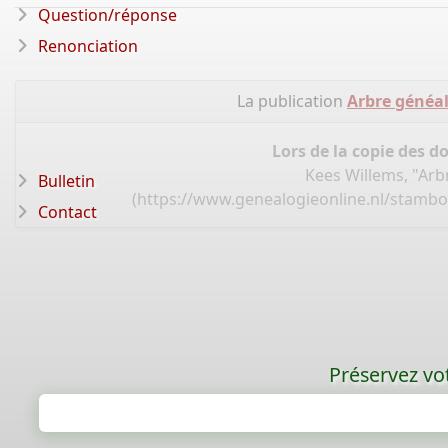
Question/réponse
Renonciation
La publication
Arbre généa
Lors de la copie des d
Kees Willems, "Ar
Bulletin
(
https://www.genealogieonline.nl/stamb
Contact
Préservez vot