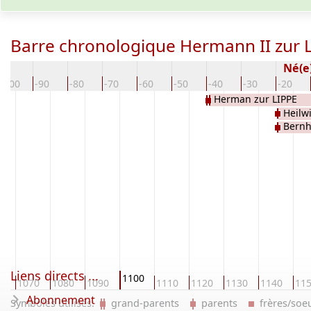
Barre chronologique Hermann II zur 
Né(e
-100
-90
-80
-70
-60
-50
-40
-30
-20
Herman zur LIPPE
Heilw
Bernh
Liens directs ...
1100
0
1070
1080
1090
1110
1120
1130
1140
11
Abonnement
Symboles utilisés:
grand-parents
parents
frères/so