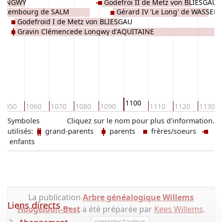
 LONGWY
Godefroi II de Metz von BLIESGAU
 Luxembourg de SALM
Gérard IV 'Le Long' de WASSE
Godefroid I de Metz von BLIESGAU
Gravin Clémencede Longwy d'AQUITAINE
1100
1050
1060
1070
1080
1090
1110
1120
1130
Symboles
Cliquez sur le nom pour plus d'information.
utilisés:
grand-parents
parents
frères/soeurs
enfants
La publication
Arbre généalogique Willems
Liens directs ...
Hoogeloon-Best
a été préparée par
Kees Willems
.
contacter l'auteur