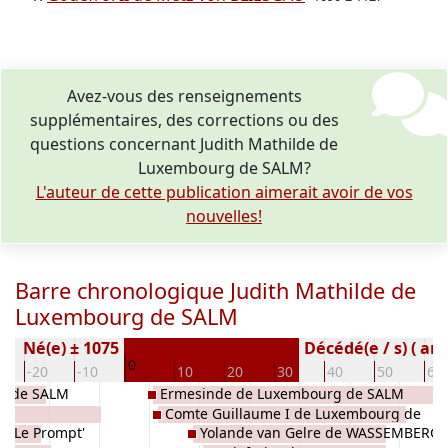
Avez-vous des renseignements
supplémentaires, des corrections ou des
questions concernant Judith Mathilde de
Luxembourg de SALM?
L'auteur de cette publication aimerait avoir de vos
nouvelles!
Barre chronologique Judith Mathilde de
Luxembourg de SALM
Né(e) ± 1075
Décédé(e / s) ( an)
0
-20
-10
10
20
30
40
50
60
rg de SALM
Ermesinde de Luxembourg de SALM
e
Comte Guillaume I de Luxembourg de
I 'Le Prompt'
Yolande van Gelre de WASSEMBERG
SALM