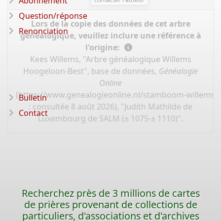
Abonnement
Question/réponse
Lors de la copie des données de cet arbre
Renonciation
généalogique, veuillez inclure une référence à
l'origine:
Kees Willems, "Arbre généalogique Willems
Hoogeloon-Best", base de données,
Généalogie
Online
(
https://www.genealogieonline.nl/stamboom-willems-
Bulletin
: consultée 8 août 2026), "Judith Mathilde de
Contact
Luxembourg de SALM (± 1075-± 1110)".
Recherchez près de 3 millions de cartes
de prières provenant de collections de
particuliers, d'associations et d'archives