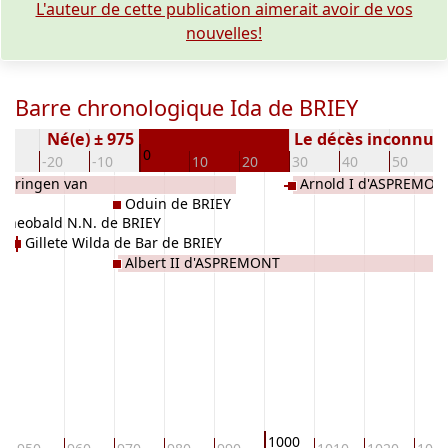
L'auteur de cette publication aimerait avoir de vos
nouvelles!
Barre chronologique Ida de BRIEY
Né(e) ± 975
Le décès inconnu
0
30
-20
-10
10
20
30
40
50
tharingen van
Arnold I d'ASPREMON
Oduin de BRIEY
Theobald N.N. de BRIEY
Gillete Wilda de Bar de BRIEY
Albert II d'ASPREMONT
1000