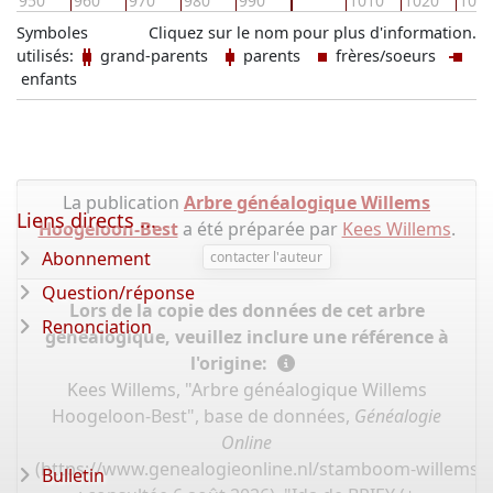
950
960
970
980
990
1010
1020
103
Symboles
Cliquez sur le nom pour plus d'information.
utilisés:
grand-parents
parents
frères/soeurs
enfants
La publication
Arbre généalogique Willems
Liens directs ...
Hoogeloon-Best
a été préparée par
Kees Willems
.
Abonnement
contacter l'auteur
Question/réponse
Lors de la copie des données de cet arbre
Renonciation
généalogique, veuillez inclure une référence à
l'origine:
Kees Willems, "Arbre généalogique Willems
Hoogeloon-Best", base de données,
Généalogie
Online
(
https://www.genealogieonline.nl/stamboom-willems-
Bulletin