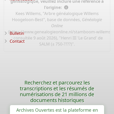
généalogique, veuillez inclure une référence à
l'origine:
Kees Willems, "Arbre généalogique Willems
Hoogeloon-Best", base de données,
Généalogie
Online
(
https://www.genealogieonline.nl/stamboom-willems-
Bulletin
: consultée 9 août 2026), "Henri III 'Le Grand' de
Contact
SALM (± 750-????)".
Recherchez et parcourez les
transcriptions et les résumés de
numérisations de 21 millions de
documents historiques
Archives Ouvertes est la plateforme en