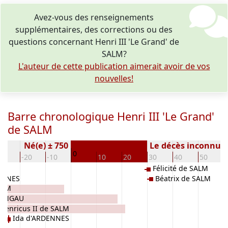
Avez-vous des renseignements
supplémentaires, des corrections ou des
questions concernant Henri III 'Le Grand' de
SALM?
L'auteur de cette publication aimerait avoir de vos
nouvelles!
Barre chronologique Henri III 'Le Grand'
de SALM
Né(e) ± 750
Le décès inconnu
0
30
-20
-10
10
20
30
40
50
Félicité de SALM
ENNES
Béatrix de SALM
SALM
PENGAU
Henricus II de SALM
Ida d'ARDENNES