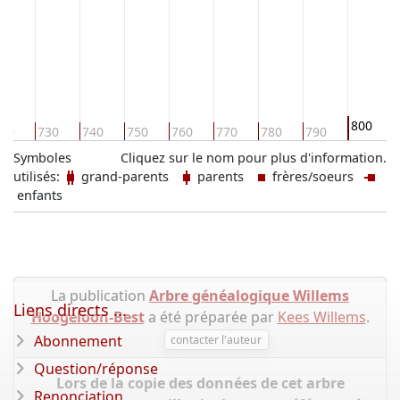
800
20
730
740
750
760
770
780
790
Symboles
Cliquez sur le nom pour plus d'information.
utilisés:
grand-parents
parents
frères/soeurs
enfants
La publication
Arbre généalogique Willems
Liens directs ...
Hoogeloon-Best
a été préparée par
Kees Willems
.
Abonnement
contacter l'auteur
Question/réponse
Lors de la copie des données de cet arbre
Renonciation