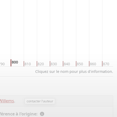
800
790
810
820
830
840
850
860
870
Cliquez sur le nom pour plus d'information.
Willems
.
contacter l'auteur
érence à l'origine: