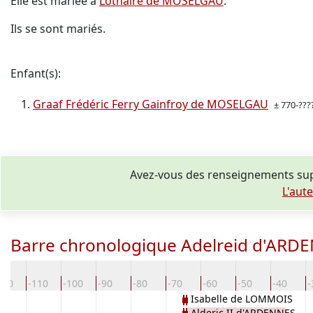
Elle est mariée à
Lothaire de MOSELGAU
.
Ils se sont mariés.
Enfant(s):
Graaf Frédéric Ferry Gainfroy de MOSELGAU
± 770-???
Avez-vous des renseignements sup
L'aut
Barre chronologique Adelreid d'ARD
120
-110
-100
-90
-80
-70
-60
-50
-40
-
Isabelle de LOMMOIS
Alderic II d'ARDENNES