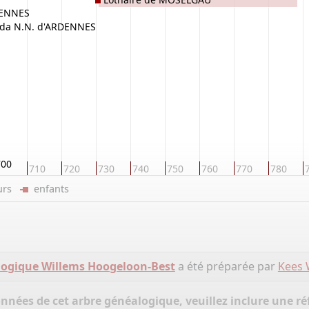
MOSELGAU
DENNES
da N.N. d'ARDENNES
700
710
720
730
740
750
760
770
780
eurs
enfants
logique Willems Hoogeloon-Best
a été préparée par
Kees 
onnées de cet arbre généalogique, veuillez inclure une réf