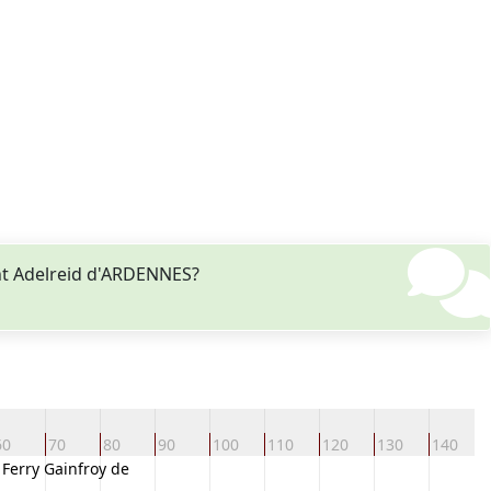
nt Adelreid d'ARDENNES?
60
70
80
90
100
110
120
130
140
 Ferry Gainfroy de