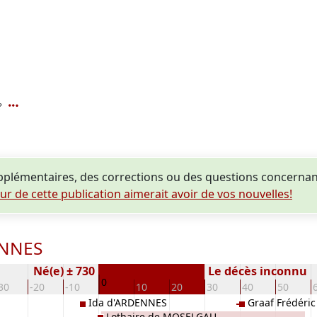
?
plémentaires, des corrections ou des questions concerna
eur de cette publication aimerait avoir de vos nouvelles!
ENNES
Né(e) ± 730
Le décès inconnu
0
30
-20
-10
10
20
30
40
50
Ida d'ARDENNES
Graaf Frédéric
Lothaire de MOSELGAU