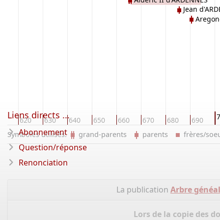
Jean d'AR
Aregon
Liens directs ...
10
620
630
640
650
660
670
680
690
Abonnement
Symboles utilisés:
grand-parents
parents
frères/so
Question/réponse
Renonciation
La publication
Arbre généa
Lors de la copie des d