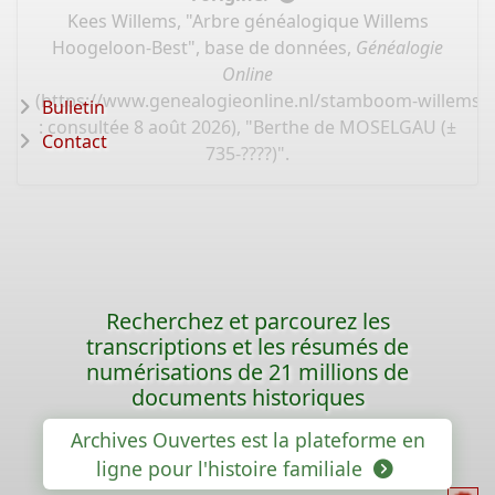
Kees Willems, "Arbre généalogique Willems
Hoogeloon-Best", base de données,
Généalogie
Online
(
https://www.genealogieonline.nl/stamboom-willems-
Bulletin
: consultée 8 août 2026), "Berthe de MOSELGAU (±
Contact
735-????)".
Recherchez et parcourez les
transcriptions et les résumés de
numérisations de 21 millions de
documents historiques
Archives Ouvertes est la plateforme en
ligne pour l'histoire familiale