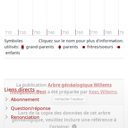
710
720
730
740
750
760
770
780
790
Symboles
Cliquez sur le nom pour plus d'information.
utilisés:
grand-parents
parents
frères/soeurs
enfants
La publication
Arbre généalogique Willems
Liens directs ...
Hoogeloon-Best
a été préparée par
Kees Willems
.
Abonnement
contacter l'auteur
Question/réponse
Lors de la copie des données de cet arbre
Renonciation
généalogique, veuillez inclure une référence à
l'origine: