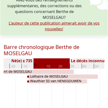
Avez-vous des renseignements
supplémentaires, des corrections ou des
questions concernant Berthe de
MOSELGAU?
L'auteur de cette publication aimerait avoir de vos
nouvelles!
Barre chronologique Berthe de
MOSELGAU
Né(e) ± 735
Le décès inconnu
0
30
-20
-10
10
20
30
40
50
bert de MOSELGAU
Lothaire de MOSELGAU
Wauthier III van HENEGOUWEN