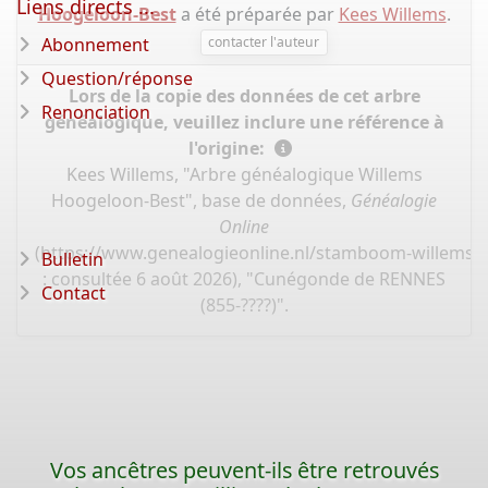
Liens directs ...
Hoogeloon-Best
a été préparée par
Kees Willems
.
Abonnement
contacter l'auteur
Question/réponse
Lors de la copie des données de cet arbre
Renonciation
généalogique, veuillez inclure une référence à
l'origine:
Kees Willems, "Arbre généalogique Willems
Hoogeloon-Best", base de données,
Généalogie
Online
(
https://www.genealogieonline.nl/stamboom-willems-
Bulletin
: consultée 6 août 2026), "Cunégonde de RENNES
Contact
(855-????)".
Vos ancêtres peuvent-ils être retrouvés