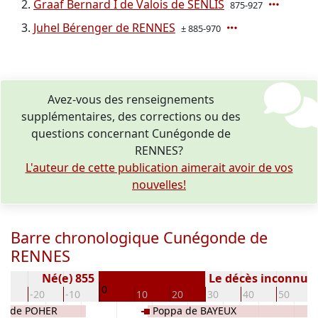
Graaf Bernard I de Valois de SENLIS
875-927
Juhel Bérenger de RENNES
± 885-970
Avez-vous des renseignements
supplémentaires, des corrections ou des
questions concernant Cunégonde de
RENNES?
L'auteur de cette publication aimerait avoir de vos
nouvelles!
Barre chronologique Cunégonde de
RENNES
Né(e) 855
Le décès inconnu
0
30
-20
-10
10
20
30
40
50
es de POHER
Poppa de BAYEUX