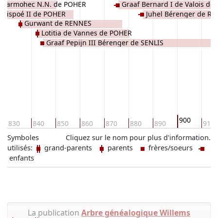
Marmohec N.N. de POHER
Graaf Bernard I de Valois de
Erispoé II de POHER
Juhel Bérenger de R
Gurwant de RENNES
Lotitia de Vannes de POHER
Graaf Pepijn III Bérenger de SENLIS
900
830
840
850
860
870
880
890
910
Symboles
Cliquez sur le nom pour plus d'information.
utilisés:
grand-parents
parents
frères/soeurs
enfants
La publication
Arbre généalogique Willems