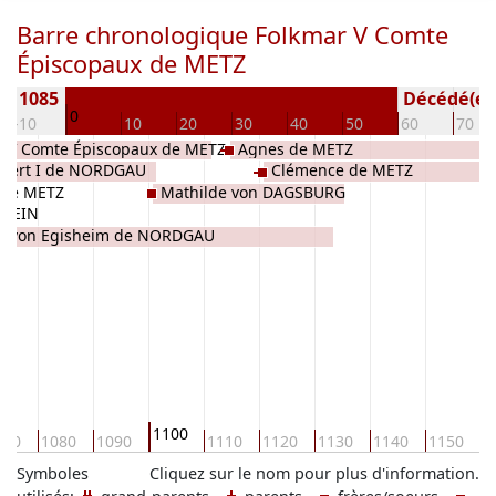
Barre chronologique Folkmar V Comte
Épiscopaux de METZ
e) 1085
Décédé(e / 
0
-10
10
20
30
40
50
60
70
 IV Comte Épiscopaux de METZ
Agnes de METZ
lbert I de NORDGAU
Clémence de METZ
s de METZ
Mathilde von DAGSBURG
STEIN
e von Egisheim de NORDGAU
1100
070
1080
1090
1110
1120
1130
1140
1150
1
Symboles
Cliquez sur le nom pour plus d'information.