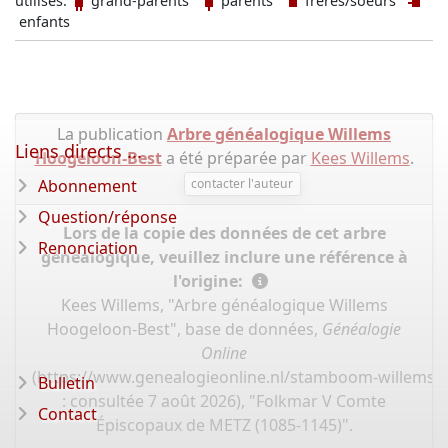
utilisés:
grand-parents
parents
frères/soeurs
enfants
La publication
Arbre généalogique Willems
Liens directs ...
Hoogeloon-Best
a été préparée par
Kees Willems
.
Abonnement
contacter l'auteur
Question/réponse
Lors de la copie des données de cet arbre
Renonciation
généalogique, veuillez inclure une référence à
l'origine:
Kees Willems, "Arbre généalogique Willems
Hoogeloon-Best", base de données,
Généalogie
Online
(
https://www.genealogieonline.nl/stamboom-willems-
Bulletin
: consultée 7 août 2026), "Folkmar V Comte
Contact
Épiscopaux de METZ (1085-1145)".