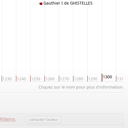
Gauthier I de GHISTELLES
1300
1230
1240
1250
1260
1270
1280
1290
1310
Cliquez sur le nom pour plus d'information.
Willems
.
contacter l'auteur