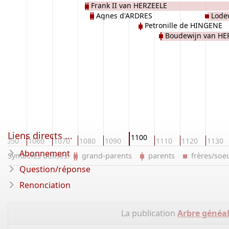
Frank II van HERZEELE
Agnes d'ARDRES
Lode
Petronille de HINGENE
van HE
Boudewijn van HE
Liens directs ...
1100
1050
1060
1070
1080
1090
1110
1120
1130
Abonnement
Symboles utilisés:
grand-parents
parents
frères/so
Question/réponse
Renonciation
La publication
Arbre généa