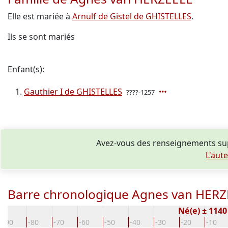
Elle est mariée à
Arnulf de Gistel de GHISTELLES
.
Ils se sont mariés
Enfant(s):
Gauthier I de GHISTELLES
????-1257
Avez-vous des renseignements su
L'aut
Barre chronologique Agnes van HER
Né(e) ± 114
-90
-80
-70
-60
-50
-40
-30
-20
-10