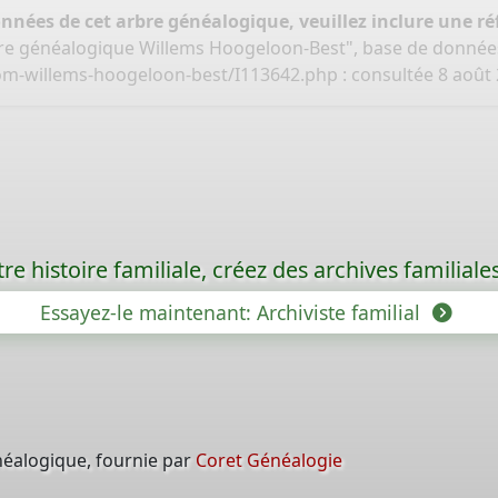
onnées de cet arbre généalogique, veuillez inclure une réf
bre généalogique Willems Hoogeloon-Best", base de donnée
om-willems-hoogeloon-best/I113642.php
: consultée 8 août
re histoire familiale, créez des archives familia
Essayez-le maintenant: Archiviste familial
néalogique, fournie par
Coret Généalogie