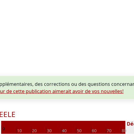
pplémentaires, des corrections ou des questions concern
eur de cette publication aimerait avoir de vos nouvelles!
ZEELE
0
Déc
0
10
20
30
40
50
60
70
80