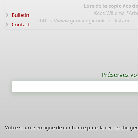
Lors de la copie des d
Kees Willems, "Ar
Bulletin
(
https://www.genealogieonline.nl/stambo
Contact
Préservez vot
Votre source en ligne de confiance pour la recherche gé