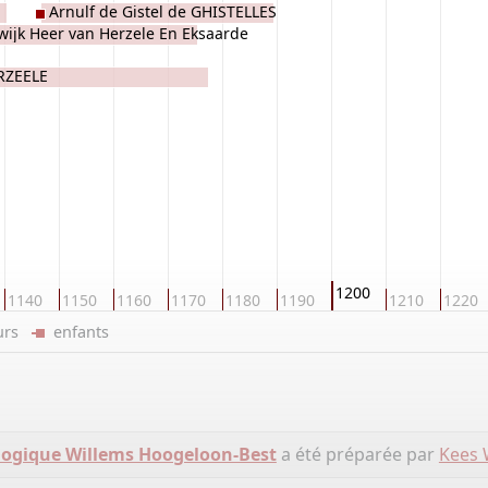
Arnulf de Gistel de GHISTELLES
wijk Heer van Herzele En Eksaarde
RZEELE
RZEELE
1200
1140
1150
1160
1170
1180
1190
1210
1220
eurs
enfants
logique Willems Hoogeloon-Best
a été préparée par
Kees 