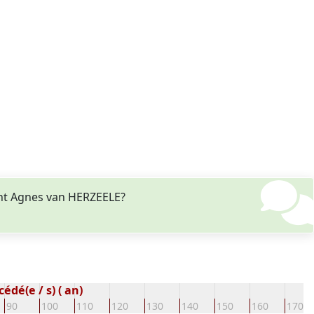
ant Agnes van HERZEELE?
édé(e / s) ( an)
90
100
110
120
130
140
150
160
170