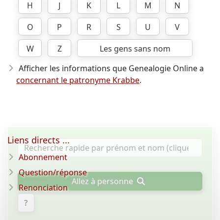
H
J
K
L
M
N
O
P
R
S
U
V
W
Z
Les gens sans nom
Afficher les informations que Genealogie Online a
concernant le patronyme Krabbe
.
Liens directs ...
Abonnement
Question/réponse
Allez à personne
Renonciation
?