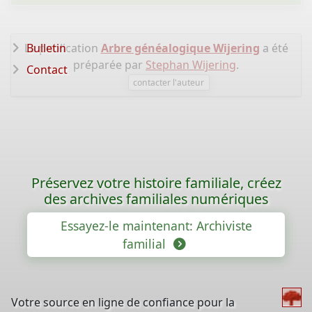
La publication
Bulletin
Arbre généalogique Wijering
a été
préparée par
Stephan Wijering
.
Contact
contacter l'auteur
Préservez votre histoire familiale, créez
des archives familiales numériques
Essayez-le maintenant: Archiviste
familial
Votre source en ligne de confiance pour la