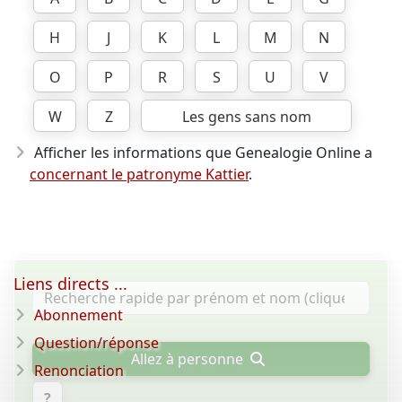
H
J
K
L
M
N
O
P
R
S
U
V
W
Z
Les gens sans nom
Afficher les informations que Genealogie Online a
concernant le patronyme Kattier
.
Liens directs ...
Abonnement
Question/réponse
Allez à personne
Renonciation
?