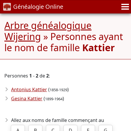
Généalogie Online
Arbre généalogique
Wijering
» Personnes ayant
le nom de famille
Kattier
Personnes
1
-
2
de
2
:
Antonius Kattier
(
)
1858-1929
Gesina Kattier
(
)
1899-1964
Allez aux noms de famille commençant au
A
B
C
D
E
G