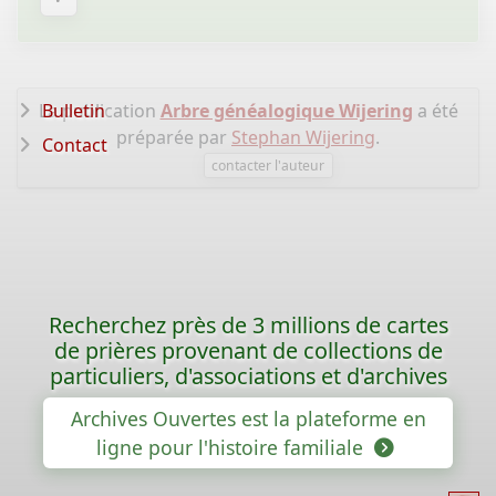
La publication
Bulletin
Arbre généalogique Wijering
a été
préparée par
Stephan Wijering
.
Contact
contacter l'auteur
Recherchez près de 3 millions de cartes
de prières provenant de collections de
particuliers, d'associations et d'archives
Archives Ouvertes est la plateforme en
ligne pour l'histoire familiale