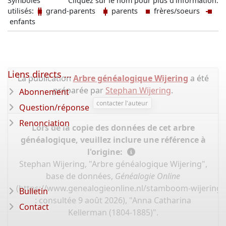
Symboles
Cliquez sur le nom pour plus d'information.
utilisés:
grand-parents
parents
frères/soeurs
enfants
Liens directs ...
La publication
Arbre généalogique Wijering
a été
préparée par
Stephan Wijering
.
Abonnement
contacter l'auteur
Question/réponse
Renonciation
Lors de la copie des données de cet arbre
généalogique, veuillez inclure une référence à
l'origine:
Stephan Wijering, "Arbre généalogique Wijering",
base de données,
Généalogie Online
(
https://www.genealogieonline.nl/stamboom-wijering/
Bulletin
: consultée 9 août 2026), "Anna Catharina
Contact
Kellerman (1804-1885)".