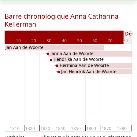
Barre chronologique Anna Catharina
Kellerman
Décéd
0
10
20
30
40
50
60
70
80
rit Jan Aan de Woorte
Janna Aan de Woorte
Hendrika Aan de Woorte
Hermina Aan de Woorte
Jan Hendrik Aan de Woorte
00
1810
1820
1830
1840
1850
1860
1870
1880
18