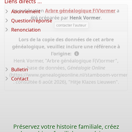
Liens directs ...
La publication
Arbre généalogique F(V)ormer
a
Abonnement
été préparée par
Henk Vormer
.
Question/réponse
contacter l'auteur
Renonciation
Lors de la copie des données de cet arbre
généalogique, veuillez inclure une référence à
l'origine:
Henk Vormer, "Arbre généalogique F(V)ormer",
base de données,
Généalogie Online
Bulletin
(
https://www.genealogieonline.nl/stamboom-vormer/
Contact
: consultée 6 août 2026), "Hitje Klazes Lieuwen".
Préservez votre histoire familiale, créez