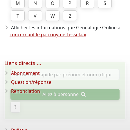
M
N
O
P
R
S
T
V
W
Z
Afficher les informations que Genealogie Online a
concernant le patronyme Tesselaar
.
Liens directs ...
Abonnement
Question/réponse
Renonciation
Allez à personne
?