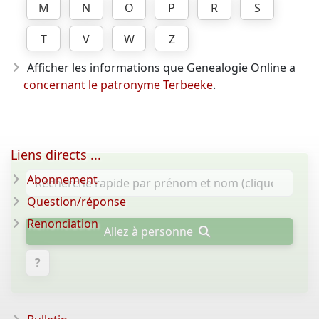
M
N
O
P
R
S
T
V
W
Z
Afficher les informations que Genealogie Online a
concernant le patronyme Terbeeke
.
Liens directs ...
Abonnement
Question/réponse
Renonciation
Allez à personne
?