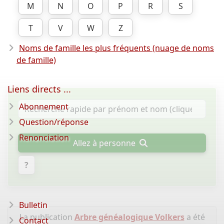
M
N
O
P
R
S
T
V
W
Z
Noms de famille les plus fréquents (nuage de noms
de famille)
Liens directs ...
Abonnement
Question/réponse
Renonciation
Allez à personne
?
Bulletin
La publication
Arbre généalogique Volkers
a été
Contact