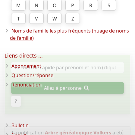
M
N
O
P
R
S
T
V
W
Z
Noms de famille les plus fréquents (nuage de noms
de famille)
Liens directs ...
Abonnement
Question/réponse
Renonciation
Allez à personne
?
Bulletin
La publication
Arbre généalogique Volkers
a été
Contact