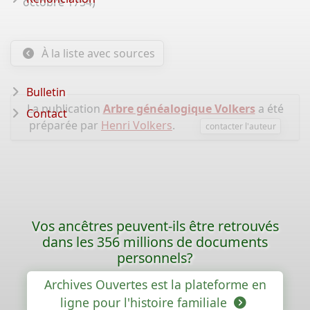
octobre 1754)
À la liste avec sources
Bulletin
La publication
Arbre généalogique Volkers
a été
Contact
préparée par
Henri Volkers
.
contacter l'auteur
Vos ancêtres peuvent-ils être retrouvés
dans les 356 millions de documents
personnels?
Archives Ouvertes est la plateforme en
ligne pour l'histoire familiale