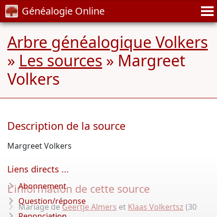
Généalogie Online
Arbre généalogique Volkers
»
Les sources
» Margreet
Volkers
Description de la source
Margreet Volkers
Liens directs ...
Abonnement
L'information de cette source
Question/réponse
Mariage de
Geertje Almers
et
Klaas Volkertsz
(30
Renonciation