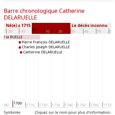
Barre chronologique Catherine
DELARUELLE
Né(e) ± 1715
Le décès inconnu
0
-20
-10
10
20
30
40
50
60
de la RUELLE
Pierre François DELARUELLE
Charles Joseph DELARUELLE
Catherine DELARUELLE
1700
1690
1710
1720
1730
1740
1750
1760
1770
Symboles
Cliquez sur le nom pour plus d'information.