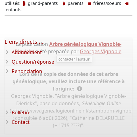
utilisés:
grand-parents
parents
frères/soeurs
enfants
Liens directs ...
La publication
Arbre généalogique Vignoble-
Dierickx
a été préparée par
Georges Vignoble
.
Abonnement
contacter l'auteur
Question/réponse
Renonciation
Lors de la copie des données de cet arbre
généalogique, veuillez inclure une référence à
l'origine:
Georges Vignoble, "Arbre généalogique Vignoble-
Dierickx", base de données,
Généalogie Online
(
https://www.genealogieonline.nl/stamboom-vignoble-
Bulletin
: consultée 6 août 2026), "Catherine DELARUELLE
Contact
(± 1715-????)".