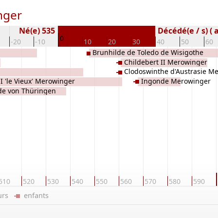
nger
Né(e) 535
Décédé(e / s) ( 
0
-20
-10
10
20
30
40
50
60
Brunhilde de Toledo de Wisigothe
Childebert II Merowinger
Clodoswinthe d'Austrasie M
 I 'le Vieux' Merowinger
Ingonde Merowinger
de von Thüringen
510
520
530
540
550
560
570
580
590
eurs
enfants