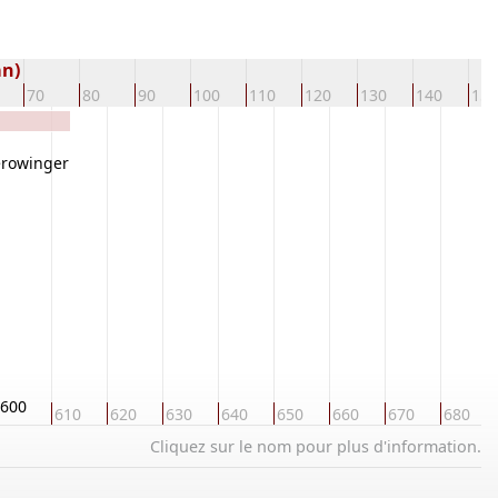
an)
70
80
90
100
110
120
130
140
150
erowinger
600
610
620
630
640
650
660
670
680
Cliquez sur le nom pour plus d'information.