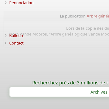
Renonciation
La publication
Arbre géné
Lors de la copie des d
Bjorn Vande Moortel, "Arbre généalogique Vande Moo
Bulletin
Contact
Recherchez près de 3 millions de ca
Archives 