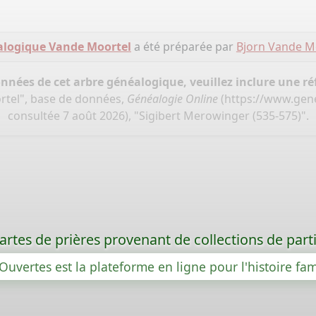
alogique Vande Moortel
a été préparée par
Bjorn Vande M
onnées de cet arbre généalogique, veuillez inclure une réf
rtel", base de données,
Généalogie Online
(
https://www.gen
consultée 7 août 2026), "Sigibert Merowinger (535-575)".
rtes de prières provenant de collections de partic
Ouvertes est la plateforme en ligne pour l'histoire fam