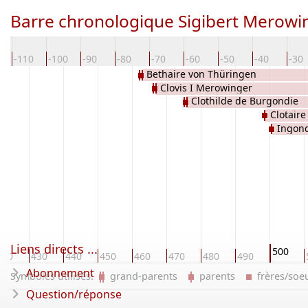
Barre chronologique Sigibert Merowi
-110
-100
-90
-80
-70
-60
-50
-40
-30
Bethaire von Thüringen
Clovis I Merowinger
Clothilde de Burgondie
Clotaire
Ingon
Liens directs ...
500
420
430
440
450
460
470
480
490
Abonnement
Symboles utilisés:
grand-parents
parents
frères/so
Question/réponse