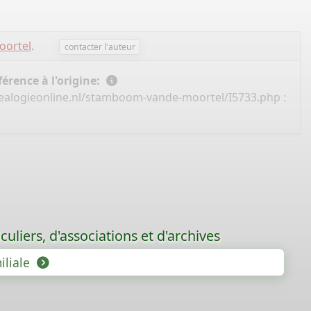
oortel
.
contacter l'auteur
érence à l'origine:
ealogieonline.nl/stamboom-vande-moortel/I5733.php
:
uliers, d'associations et d'archives
iliale