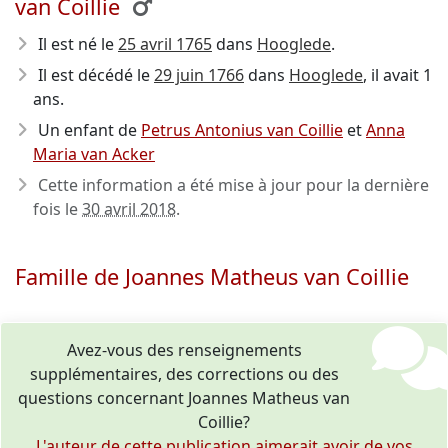
van Coillie
Il est né le
25 avril 1765
dans
Hooglede
.
Il est décédé le
29 juin 1766
dans
Hooglede
, il avait 1
ans.
Un enfant de
Petrus Antonius van Coillie
et
Anna
Maria van Acker
Cette information a été mise à jour pour la dernière
fois le
30 avril 2018
.
Famille de Joannes Matheus van Coillie
Avez-vous des renseignements
supplémentaires, des corrections ou des
questions concernant Joannes Matheus van
Coillie?
L'auteur de cette publication aimerait avoir de vos