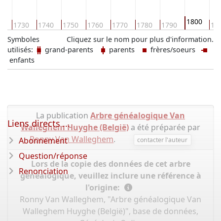
1800
20
1730
1740
1750
1760
1770
1780
1790
18
Symboles
Cliquez sur le nom pour plus d'information.
utilisés:
grand-parents
parents
frères/soeurs
enfants
La publication
Arbre généalogique Van
Liens directs ...
Walleghem Huyghe (België)
a été préparée par
Ronny Van Walleghem
.
Abonnement
contacter l'auteur
Question/réponse
Lors de la copie des données de cet arbre
Renonciation
généalogique, veuillez inclure une référence à
l'origine:
Ronny Van Walleghem, "Arbre généalogique Van
Walleghem Huyghe (België)", base de données,