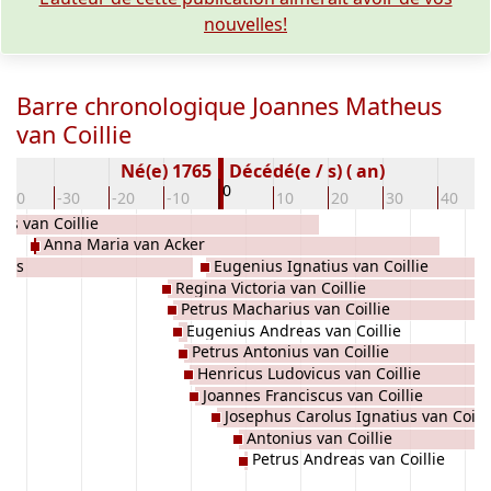
nouvelles!
Barre chronologique Joannes Matheus
van Coillie
Né(e) 1765
Décédé(e / s) ( an)
0
-40
-30
-20
-10
10
20
30
40
us van Coillie
Anna Maria van Acker
tens
Eugenius Ignatius van Coillie
Regina Victoria van Coillie
Petrus Macharius van Coillie
Eugenius Andreas van Coillie
Petrus Antonius van Coillie
Henricus Ludovicus van Coillie
Joannes Franciscus van Coillie
Josephus Carolus Ignatius van Coilli
Antonius van Coillie
Petrus Andreas van Coillie