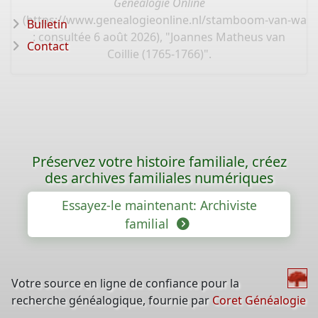
Généalogie Online
(
https://www.genealogieonline.nl/stamboom-van-wal
Bulletin
: consultée 6 août 2026), "Joannes Matheus van
Contact
Coillie (1765-1766)".
Préservez votre histoire familiale, créez
des archives familiales numériques
Essayez-le maintenant: Archiviste
familial
Votre source en ligne de confiance pour la
recherche généalogique, fournie par
Coret Généalogie