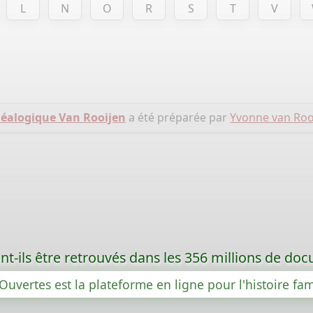
L
N
O
R
S
T
V
néalogique Van Rooijen
a été préparée par
Yvonne van Roo
t-ils être retrouvés dans les 356 millions de d
Ouvertes est la plateforme en ligne pour l'histoire fam