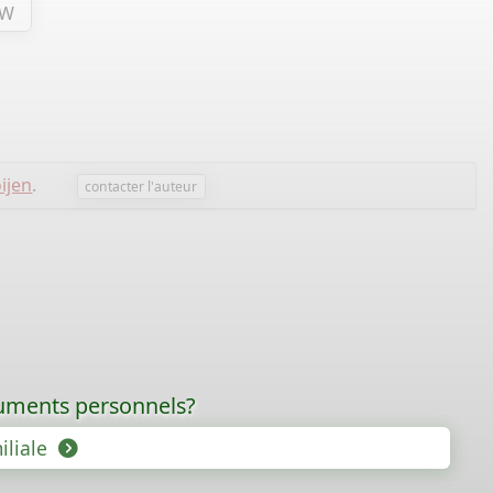
W
ijen
.
contacter l'auteur
ocuments personnels?
iliale