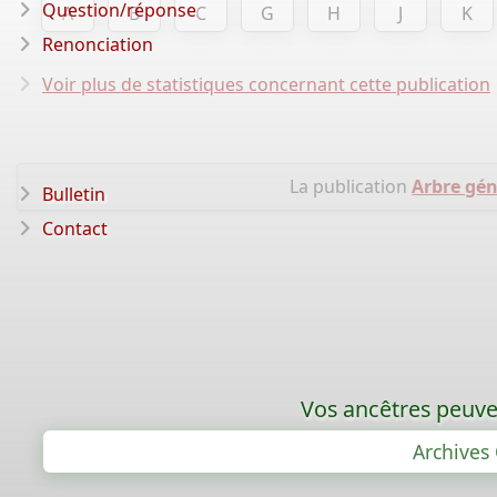
Question/réponse
A
B
C
G
H
J
K
Renonciation
Voir plus de statistiques concernant cette publication
La publication
Arbre gé
Bulletin
Contact
Vos ancêtres peuven
Archives 