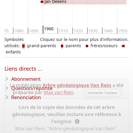
Jan Dekens
1900
1870
1880
1890
1910
1920
1930
1940
1950
Symboles
Cliquez sur le nom pour plus d'information.
utilisés:
grand-parents
parents
frères/soeurs
enfants
Liens directs ...
Abonnement
La publication
Arbre généalogique Van Rein
a été
Question/réponse
préparée par
Max van Rein
.
contacter l'auteur
Renonciation
Lors de la copie des données de cet arbre
généalogique, veuillez inclure une référence à
l'origine:
Max van Rein, "Arbre généalogique Van Rein",