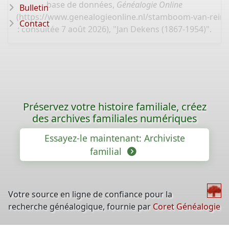
base de données,
Généalogie Online
Bulletin
(
https://www.genealogieonline.nl/stamboom-van-rein/
Contact
: consultée 7 août 2026), "Jan Dekens (1867-1954)".
Préservez votre histoire familiale, créez
des archives familiales numériques
Essayez-le maintenant: Archiviste
familial
Votre source en ligne de confiance pour la
recherche généalogique, fournie par
Coret Généalogie