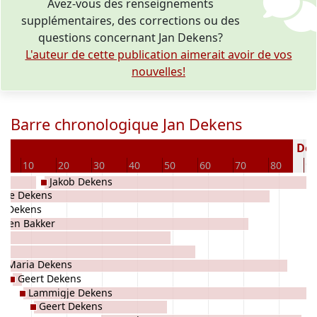
Avez-vous des renseignements
supplémentaires, des corrections ou des
questions concernant Jan Dekens?
L'auteur de cette publication aimerait avoir de vos
nouvelles!
Barre chronologique Jan Dekens
Décé
10
20
30
40
50
60
70
80
90
Jakob Dekens
lfje Dekens
n Dekens
lfien Bakker
Maria Dekens
Geert Dekens
Lammigje Dekens
Geert Dekens